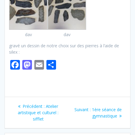
dav
dav
gravé un dessin de notre choix sur des pierres à l’aide de
silex :
F
M
E
P
ac
as
m
ar
e
to
ai
ta
b
d
l
g
Navigation
o
o
er
Article
Précédent :
Atelier
Article
o
n
Suivant :
1ère séance de
de
précédent
artistique et culturel :
suivant
gymnastique
:
k
sifflet
:
l’article