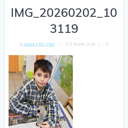
IMG_20260202_10
3119
classe CM1-CM2
5 février 2026
|
0