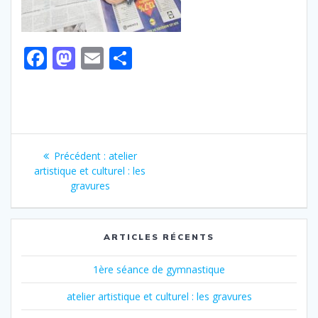
F
M
E
P
ac
as
m
ar
e
to
ai
ta
b
d
l
g
Navigation
o
o
er
Article
Précédent :
atelier
o
n
de
précédent
artistique et culturel : les
:
k
gravures
l’article
ARTICLES RÉCENTS
1ère séance de gymnastique
atelier artistique et culturel : les gravures