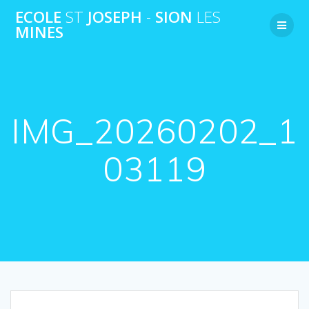
Passer
ECOLE
ST
JOSEPH
-
SION
LES
au
MINES
contenu
IMG_20260202_1
03119