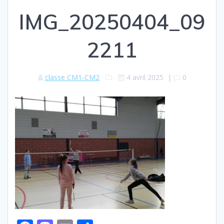
IMG_20250404_09
2211
classe CM1-CM2
4 avril 2025
|
0