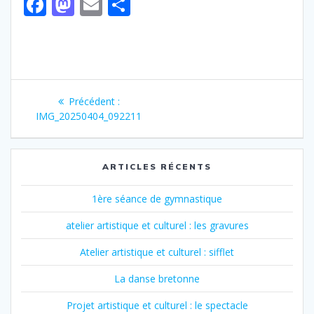
F
M
E
P
ac
as
m
ar
e
to
ai
ta
b
d
l
g
Navigation
o
o
er
Article
Précédent :
o
n
de
précédent
IMG_20250404_092211
:
k
l’article
ARTICLES RÉCENTS
1ère séance de gymnastique
atelier artistique et culturel : les gravures
Atelier artistique et culturel : sifflet
La danse bretonne
Projet artistique et culturel : le spectacle