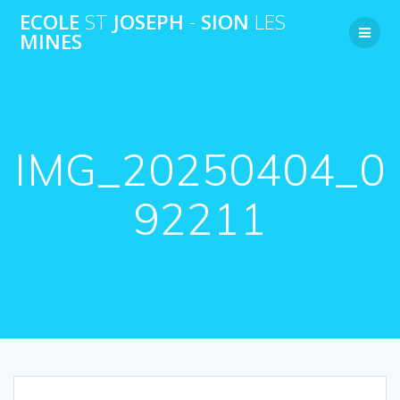
Passer
ECOLE
ST
JOSEPH
-
SION
LES
au
MINES
contenu
IMG_20250404_0
92211