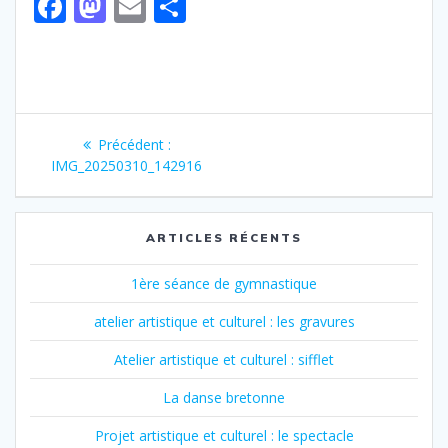
F
M
E
P
ac
as
m
ar
e
to
ai
ta
b
d
l
g
Navigation
o
o
er
Article
Précédent :
o
n
de
précédent
IMG_20250310_142916
:
k
l’article
ARTICLES RÉCENTS
1ère séance de gymnastique
atelier artistique et culturel : les gravures
Atelier artistique et culturel : sifflet
La danse bretonne
Projet artistique et culturel : le spectacle