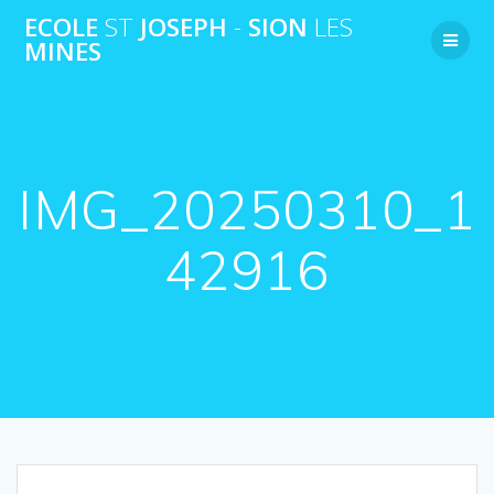
Passer
ECOLE
ST
JOSEPH
-
SION
LES
au
MINES
contenu
IMG_20250310_1
42916