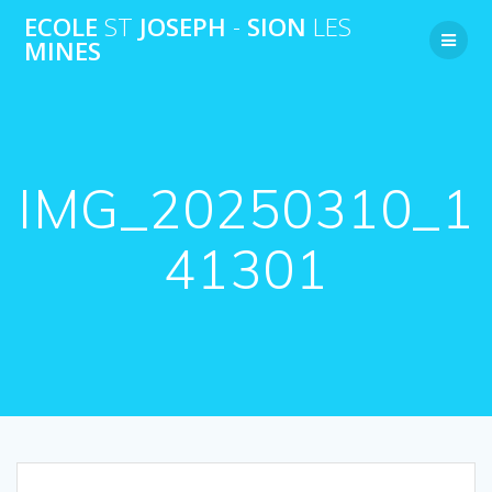
Passer
ECOLE
ST
JOSEPH
-
SION
LES
au
MINES
contenu
IMG_20250310_1
41301