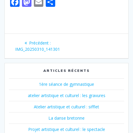
F
M
E
P
ac
as
m
ar
e
to
ai
ta
b
d
l
g
Navigation
o
o
er
Article
Précédent :
o
n
de
précédent
IMG_20250310_141301
:
k
l’article
ARTICLES RÉCENTS
1ère séance de gymnastique
atelier artistique et culturel : les gravures
Atelier artistique et culturel : sifflet
La danse bretonne
Projet artistique et culturel : le spectacle